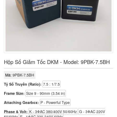
Hộp Số Giảm Tốc DKM - Model: 9PBK-7.5BH
Mã:
9PBK-7.5BH
Tỷ Số Truyền (Ratio):
7.5 : 1/7.5
Frame Size:
Size 9 - 90mm (3.54 in)
Attaching Gearbox:
P - Powerful Type
Phase & Volt:
K - 3ΦAC 380/400V 50/60Hz
G - 3ΦAC 220V
50/60Hz
E - 1ΦAC 220-240V 60Hz