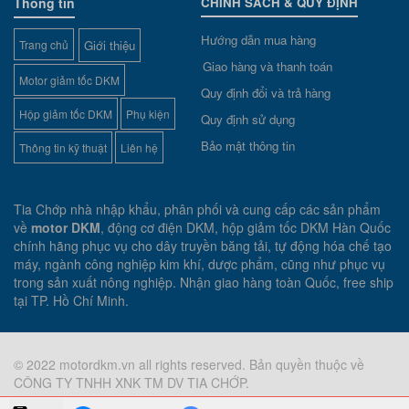
Thông tin
CHÍNH SÁCH & QUY ĐỊNH
Hướng dẫn mua hàng
Trang chủ
Giới thiệu
Giao hàng và thanh toán
Motor giảm tốc DKM
Quy định đổi và trả hàng
Hộp giảm tốc DKM
Phụ kiện
Quy định sử dụng
Bảo mật thông tin
Thông tin kỹ thuật
Liên hệ
Tia Chớp nhà nhập khẩu, phân phối và cung cấp các sản phẩm
về
motor DKM
, động cơ điện DKM, hộp giảm tốc DKM Hàn Quốc
chính hãng phục vụ cho dây truyền băng tải, tự động hóa chế tạo
máy, ngành công nghiệp kim khí, dược phẩm, cũng như phục vụ
trong sản xuất nông nghiệp. Nhận giao hàng toàn Quốc, free ship
tại TP. Hồ Chí Minh.
© 2022 motordkm.vn all rights reserved. Bản quyền thuộc về
CÔNG TY TNHH XNK TM DV TIA CHỚP.