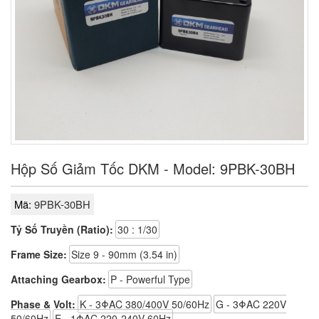
Hộp Số Giảm Tốc DKM - Model: 9PBK-30BH
Mã:
9PBK-30BH
Tỷ Số Truyền (Ratio):
30 : 1/30
Frame Size:
Size 9 - 90mm (3.54 in)
Attaching Gearbox:
P - Powerful Type
Phase & Volt:
K - 3ΦAC 380/400V 50/60Hz
G - 3ΦAC 220V
50/60Hz
E - 1ΦAC 220-240V 60Hz