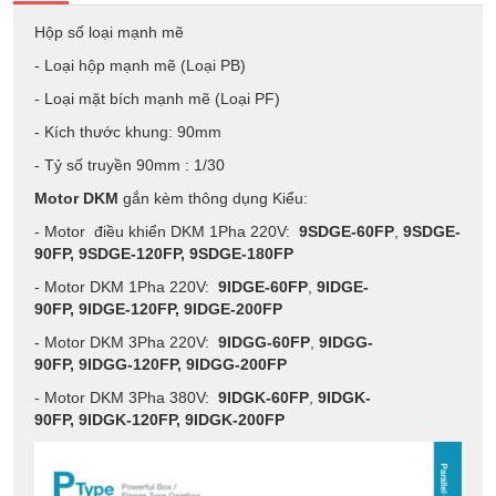
Hộp số loại mạnh mẽ
- Loại hộp mạnh mẽ (Loại PB)
- Loại mặt bích mạnh mẽ (Loại PF)
- Kích thước khung: 90mm
- Tỷ số truyền 90mm : 1/30
Motor DKM
gắn kèm thông dụng Kiểu:
- Motor điều khiển DKM 1Pha 220V:
9SDGE-60FP
,
9SDGE-
90FP,
9SDGE-120FP,
9SDGE-180FP
- Motor DKM 1Pha 220V:
9IDGE-60FP
,
9IDGE-
90FP,
9IDGE-120FP,
9IDGE-200FP
- Motor DKM 3Pha 220V:
9IDGG-60FP
,
9IDGG-
90FP,
9IDGG-120FP,
9IDGG-200FP
- Motor DKM 3Pha 380V:
9IDGK-60FP
,
9IDGK-
90FP,
9IDGK-120FP,
9IDGK-200FP