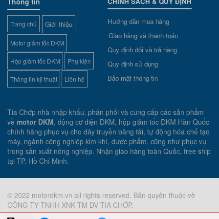
Thông tin
CHÍNH SÁCH & QUY ĐỊNH
Hướng dẫn mua hàng
Trang chủ
Giới thiệu
Giao hàng và thanh toán
Motor giảm tốc DKM
Quy định đổi và trả hàng
Hộp giảm tốc DKM
Phụ kiện
Quy định sử dụng
Bảo mật thông tin
Thông tin kỹ thuật
Liên hệ
Tia Chớp nhà nhập khẩu, phân phối và cung cấp các sản phẩm
về
motor DKM
, động cơ điện DKM, hộp giảm tốc DKM Hàn Quốc
chính hãng phục vụ cho dây truyền băng tải, tự động hóa chế tạo
máy, ngành công nghiệp kim khí, dược phẩm, cũng như phục vụ
trong sản xuất nông nghiệp. Nhận giao hàng toàn Quốc, free ship
tại TP. Hồ Chí Minh.
© 2022 motordkm.vn all rights reserved. Bản quyền thuộc về
CÔNG TY TNHH XNK TM DV TIA CHỚP.