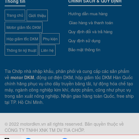
Thông tin
CHÍNH SÁCH & QUY ĐỊNH
Hướng dẫn mua hàng
Trang chủ
Giới thiệu
Giao hàng và thanh toán
Motor giảm tốc DKM
Quy định đổi và trả hàng
Hộp giảm tốc DKM
Phụ kiện
Quy định sử dụng
Bảo mật thông tin
Thông tin kỹ thuật
Liên hệ
Tia Chớp nhà nhập khẩu, phân phối và cung cấp các sản phẩm
về
motor DKM
, động cơ điện DKM, hộp giảm tốc DKM Hàn Quốc
chính hãng phục vụ cho dây truyền băng tải, tự động hóa chế tạo
máy, ngành công nghiệp kim khí, dược phẩm, cũng như phục vụ
trong sản xuất nông nghiệp. Nhận giao hàng toàn Quốc, free ship
tại TP. Hồ Chí Minh.
© 2022 motordkm.vn all rights reserved. Bản quyền thuộc về
CÔNG TY TNHH XNK TM DV TIA CHỚP.