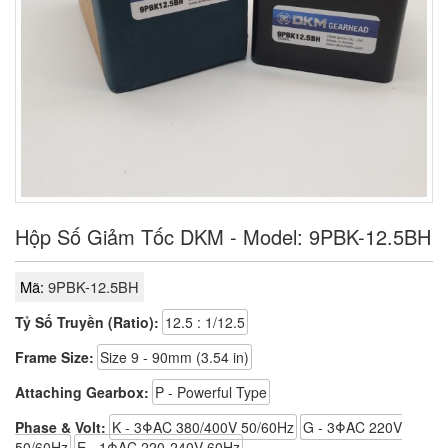
Hộp Số Giảm Tốc DKM - Model: 9PBK-12.5BH
Mã:
9PBK-12.5BH
Tỷ Số Truyền (Ratio):
12.5 : 1/12.5
Frame Size:
Size 9 - 90mm (3.54 in)
Attaching Gearbox:
P - Powerful Type
Phase & Volt:
K - 3ΦAC 380/400V 50/60Hz
G - 3ΦAC 220V
50/60Hz
E - 1ΦAC 220-240V 60Hz