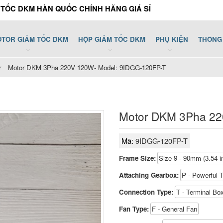
M TỐC DKM HÀN QUỐC CHÍNH HÃNG GIÁ SỈ
TOR GIẢM TỐC DKM
HỘP GIẢM TỐC DKM
PHỤ KIỆN
THÔNG 
r
Motor DKM 3Pha 220V 120W- Model: 9IDGG-120FP-T
Motor DKM 3Pha 22
Mã:
9IDGG-120FP-T
Frame Size:
Size 9 - 90mm (3.54 i
Attaching Gearbox:
P - Powerful 
Connection Type:
T - Terminal Bo
Fan Type:
F - General Fan