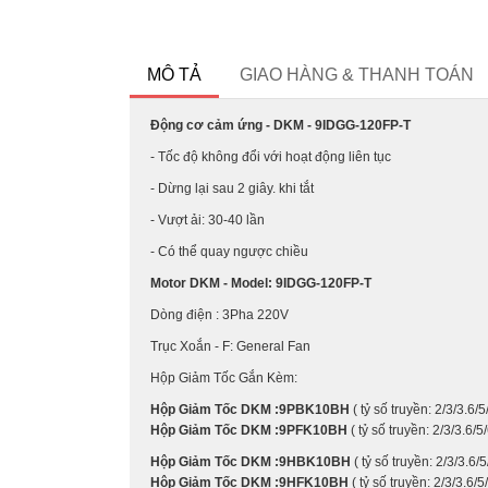
MÔ TẢ
GIAO HÀNG & THANH TOÁN
Động cơ cảm ứng - DKM - 9IDGG-120FP-T
- Tốc độ không đổi với hoạt động liên tục
- Dừng lại sau 2 giây. khi tắt
- Vượt ải: 30-40 lần
- Có thể quay ngược chiều
Motor DKM - Model: 9IDGG-120FP-T
Dòng điện : 3Pha 220V
Trục Xoắn - F: General Fan
Hộp Giảm Tốc Gắn Kèm:
Hộp Giảm Tốc DKM :9PBK10BH
( tỷ số truyền: 2/3/3.
Hộp Giảm Tốc DKM :9PFK10BH
( tỷ số truyền: 2/3/3.
Hộp Giảm Tốc DKM :9HBK10BH
( tỷ số truyền: 2/3/3.
Hộp Giảm Tốc DKM :9HFK10BH
( tỷ số truyền: 2/3/3.