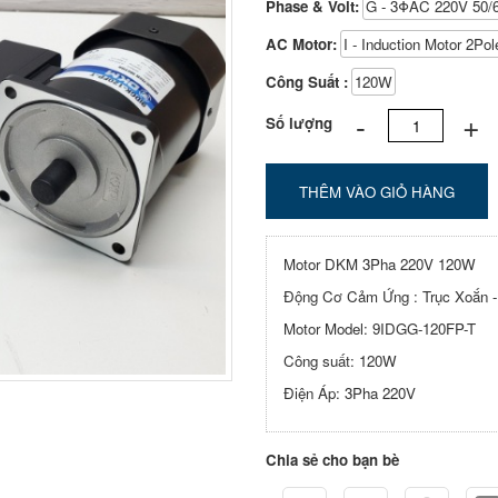
Phase & Volt:
G - 3ΦAC 220V 50/
AC Motor:
I - Induction Motor 2Pol
Công Suất :
120W
-
+
Số lượng
THÊM VÀO GIỎ HÀNG
Motor DKM 3Pha 220V 120W
Động Cơ Cảm Ứng : Trục Xoắn - 
Motor Model: 9IDGG-120FP-T
Công suất: 120W
Điện Áp: 3Pha 220V
Chia sẻ cho bạn bè