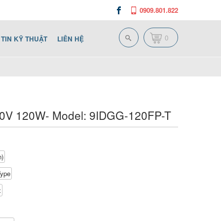
0909.801.822
0
TIN KỸ THUẬT
LIÊN HỆ
0V 120W- Model: 9IDGG-120FP-T
n)
Type
x